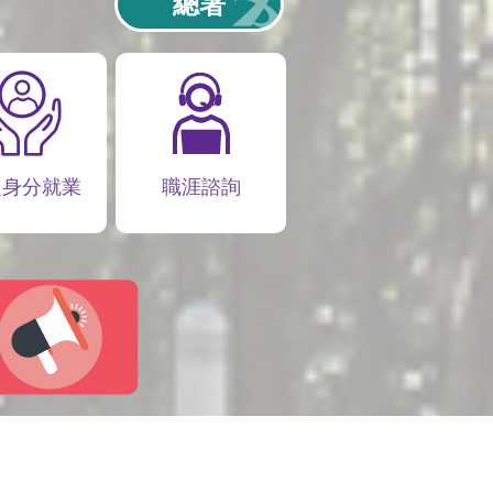
總署
定身分就業
職涯諮詢