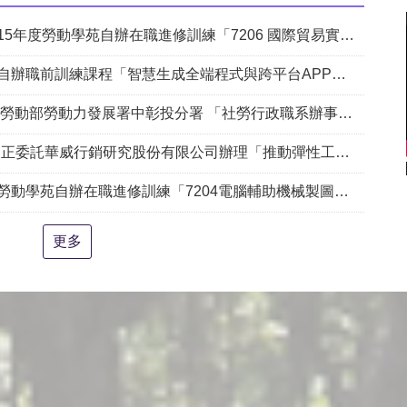
勞動學苑自辦在職進修訓練「7206 國際貿易實務班」甄試錄取名單公告(詳如附件)
課程「智慧生成全端程式與跨平台APP整合實務班第2期(臺中)」甄試錄取名單公告。
動部勞動力發展署中彰投分署 「社勞行政職系辦事員」職缺1名公開徵才
銷研究股份有限公司辦理「推動彈性工作對促進中高齡就業及職場適應之探討」問卷調查
204電腦輔助機械製圖進階班(SolidWorks)」、「7205 手機拍片短影音行銷班」甄試錄取名單公告(詳如附件)
更多