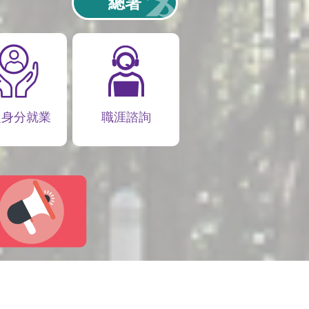
總署
定身分就業
職涯諮詢