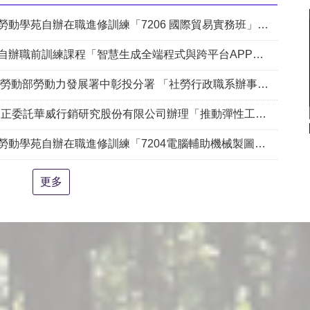
自辦在職進修訓練「7206 國際貿易實務班」甄試錄取名單公告(詳如附件)
課程「智慧生成全端程式與跨平台APP整合實務班第2期(臺中)」甄試錄取名單公告。
動部勞動力發展署中彰投分署 「社勞行政職系辦事員」職缺1名公開徵才
銷研究股份有限公司辦理「推動彈性工作對促進中高齡就業及職場適應之探討」問卷調查
204電腦輔助機械製圖進階班(SolidWorks)」、「7205 手機拍片短影音行銷班」甄試錄取名單公告(詳如附件)
更多