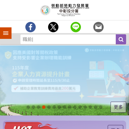
跳到主要內容區塊
訊
息
中
心
手機側欄
分
署
簡
介
業
務
專
區
為
民
服
更多
務
常