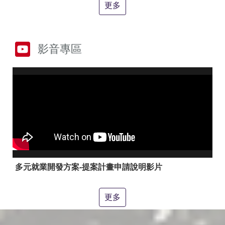
答
彙
更多
RSS
隱
政
影音專區
私
府
權
網
及
站
安
資
全
料
政
開
策
放
宣
告
聯
絡
多元就業開發方案-提案計畫申請說明影片
資
訊
更多