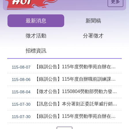
見
更多
問
答
最新消息
新聞稿
下
載
徵才活動
分署徵才
專
區
招標資訊
網
回
站
首
【錄訓公告】115年度勞動學苑自辦在職進修訓練「7206 國際貿易實務班」甄試錄取名單公告(詳如附件)
115-08-07
導
頁
覽
【錄訓公告】115年度自辦職前訓練課程「智慧生成全端程式與跨平台APP整合實務班第2期(臺中)」甄試錄取名單公告。
115-08-06
English
民
【徵才公告】1150804勞動部勞動力發展署中彰投分署 「社勞行政職系辦事員」職缺1名公開徵才
意
115-08-04
信
箱
【訊息公告】本分署刻正委託華威行銷研究股份有限公司辦理「推動彈性工作對促進中高齡就業及職場適應之探討」問卷調查
115-07-30
常
雙
【錄訓公告】115年度勞動學苑自辦在職進修訓練「7204電腦輔助機械製圖進階班(SolidWorks)」、「7205 手機拍片短影音行銷班」甄試錄取名單公告(詳如附件)
115-07-30
見
語
問
詞