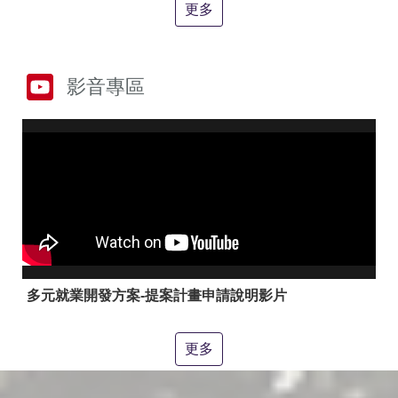
答
彙
更多
RSS
隱
政
影音專區
私
府
權
網
及
站
安
資
全
料
政
開
策
放
宣
告
聯
絡
多元就業開發方案-提案計畫申請說明影片
資
訊
更多