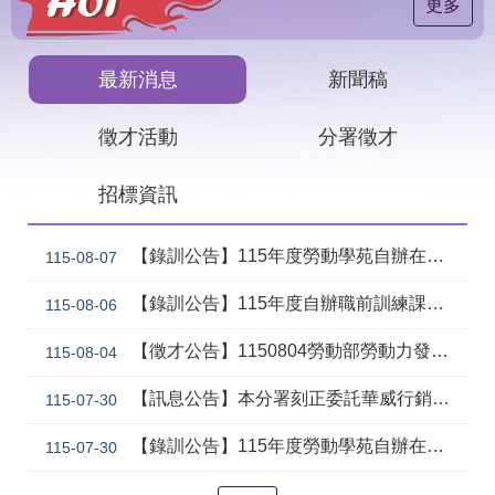
見
更多
問
答
最新消息
新聞稿
下
載
徵才活動
分署徵才
專
區
招標資訊
網
回
站
首
【錄訓公告】115年度勞動學苑自辦在職進修訓練「7206 國際貿易實務班」甄試錄取名單公告(詳如附件)
115-08-07
導
頁
覽
【錄訓公告】115年度自辦職前訓練課程「智慧生成全端程式與跨平台APP整合實務班第2期(臺中)」甄試錄取名單公告。
115-08-06
English
民
【徵才公告】1150804勞動部勞動力發展署中彰投分署 「社勞行政職系辦事員」職缺1名公開徵才
意
115-08-04
信
箱
【訊息公告】本分署刻正委託華威行銷研究股份有限公司辦理「推動彈性工作對促進中高齡就業及職場適應之探討」問卷調查
115-07-30
常
雙
【錄訓公告】115年度勞動學苑自辦在職進修訓練「7204電腦輔助機械製圖進階班(SolidWorks)」、「7205 手機拍片短影音行銷班」甄試錄取名單公告(詳如附件)
115-07-30
見
語
問
詞