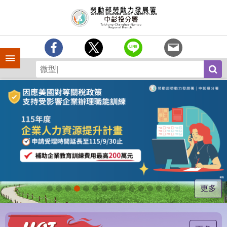
跳到主要內容區塊
訊
息
中
心
手機側欄
分
署
簡
介
業
務
專
區
為
民
服
更多
務
常