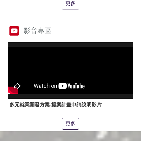
答
彙
更多
RSS
隱
政
影音專區
私
府
權
網
及
站
安
資
全
料
政
開
策
放
宣
告
聯
絡
多元就業開發方案-提案計畫申請說明影片
資
訊
更多