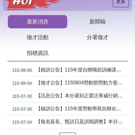
見
更多
問
答
最新消息
新聞稿
下
載
徵才活動
分署徵才
專
區
招標資訊
網
回
站
首
【錄訓公告】115年度自辦職前訓練課程「智慧生成全端程式與跨平台APP整合實務班第2期(臺中)」甄試錄取名單公告。
115-08-06
導
頁
覽
【徵才公告】1150804勞動部勞動力發展署中彰投分署 「社勞行政職系辦事員」職缺1名公開徵才
115-08-04
English
民
【訊息公告】本分署刻正委託華威行銷研究股份有限公司辦理「推動彈性工作對促進中高齡就業及職場適應之探討」問卷調查
意
115-07-30
信
箱
【錄訓公告】115年度勞動學苑自辦在職進修訓練「7204電腦輔助機械製圖進階班(SolidWorks)」、「7205 手機拍片短影音行銷班」甄試錄取名單公告(詳如附件)
115-07-30
常
雙
【報名延長、甄試日及訓期調整】本分署115年自辦在職訓練「8131 精密量測進階_三次元掃描量測CAD輔助編程&影像量測儀結合接觸式測頭實務班」延長招生、調整甄試日期及訓練期程公告。
115-07-24
見
語
問
詞