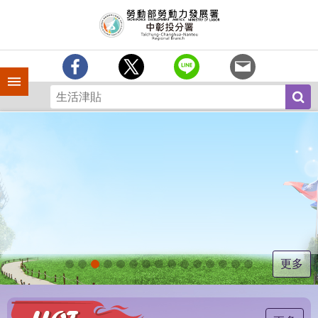
跳到主要內容區塊
訊
息
中
心
手機側欄
分
署
簡
介
業
務
專
區
為
民
服
更多
務
常