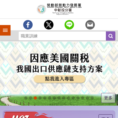
跳到主要內容區塊
訊
息
中
心
手機側欄
分
署
簡
介
業
務
專
區
為
民
服
更多
務
常