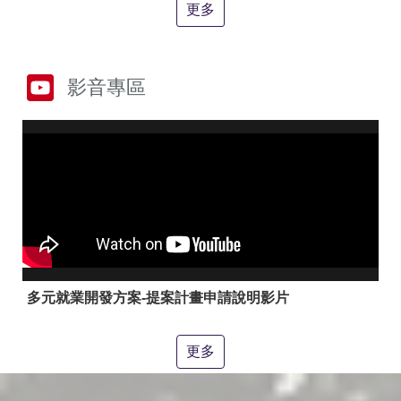
答
彙
更多
RSS
隱
政
影音專區
私
府
權
網
及
站
安
資
全
料
政
開
策
放
宣
告
聯
絡
多元就業開發方案-提案計畫申請說明影片
資
訊
更多