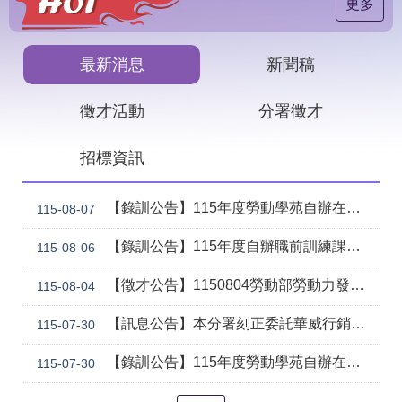
見
更多
問
答
最新消息
新聞稿
下
載
徵才活動
分署徵才
專
區
招標資訊
網
回
站
首
【錄訓公告】115年度勞動學苑自辦在職進修訓練「7206 國際貿易實務班」甄試錄取名單公告(詳如附件)
115-08-07
導
頁
覽
【錄訓公告】115年度自辦職前訓練課程「智慧生成全端程式與跨平台APP整合實務班第2期(臺中)」甄試錄取名單公告。
115-08-06
English
民
【徵才公告】1150804勞動部勞動力發展署中彰投分署 「社勞行政職系辦事員」職缺1名公開徵才
意
115-08-04
信
箱
【訊息公告】本分署刻正委託華威行銷研究股份有限公司辦理「推動彈性工作對促進中高齡就業及職場適應之探討」問卷調查
115-07-30
常
雙
【錄訓公告】115年度勞動學苑自辦在職進修訓練「7204電腦輔助機械製圖進階班(SolidWorks)」、「7205 手機拍片短影音行銷班」甄試錄取名單公告(詳如附件)
115-07-30
見
語
問
詞