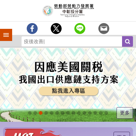
跳到主要內容區塊
訊
息
中
心
手機側欄
分
署
簡
介
業
務
專
區
為
民
服
更多
務
常