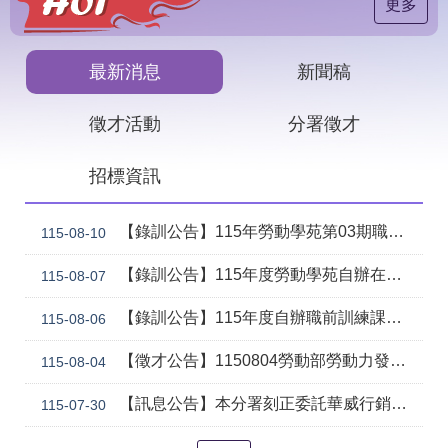
見
更多
問
答
最新消息
新聞稿
下
載
徵才活動
分署徵才
專
區
招標資訊
網
回
站
首
【錄訓公告】115年勞動學苑第03期職前訓練「智慧電商與行銷應用班」甄試正取名單公告
115-08-10
導
頁
覽
【錄訓公告】115年度勞動學苑自辦在職進修訓練「7206 國際貿易實務班」甄試錄取名單公告(詳如附件)
115-08-07
English
民
【錄訓公告】115年度自辦職前訓練課程「智慧生成全端程式與跨平台APP整合實務班第2期(臺中)」甄試錄取名單公告。
意
115-08-06
信
箱
【徵才公告】1150804勞動部勞動力發展署中彰投分署 「社勞行政職系辦事員」職缺1名公開徵才
115-08-04
常
雙
【訊息公告】本分署刻正委託華威行銷研究股份有限公司辦理「推動彈性工作對促進中高齡就業及職場適應之探討」問卷調查
115-07-30
見
語
問
詞