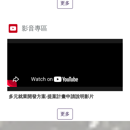
答
彙
更多
RSS
隱
政
影音專區
私
府
權
網
及
站
安
資
全
料
政
開
策
放
宣
告
聯
絡
多元就業開發方案-提案計畫申請說明影片
資
訊
更多