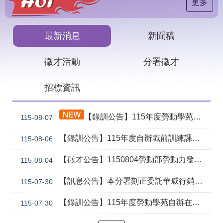
見
更多
問
答
最新消息
新聞稿
下
載
徵才活動
分署徵才
專
區
招標資訊
網
回
站
首
【錄訓公告】115年度勞動學苑自辦在職進修訓練「7206 國際貿易實務班」甄試錄取名單公告(詳如附件)
115-08-07
導
頁
覽
【錄訓公告】115年度自辦職前訓練課程「智慧生成全端程式與跨平台APP整合實務班第2期(臺中)」甄試錄取名單公告。
115-08-06
English
民
意
【徵才公告】1150804勞動部勞動力發展署中彰投分署 「社勞行政職系辦事員」職缺1名公開徵才
115-08-04
信
箱
【訊息公告】本分署刻正委託華威行銷研究股份有限公司辦理「推動彈性工作對促進中高齡就業及職場適應之探討」問卷調查
115-07-30
常
雙
【錄訓公告】115年度勞動學苑自辦在職進修訓練「7204電腦輔助機械製圖進階班(SolidWorks)」、「7205 手機拍片短影音行銷班」甄試錄取名單公告(詳如附件)
115-07-30
見
語
問
詞