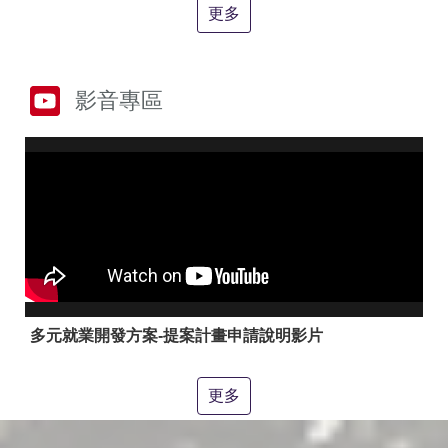
答
彙
更多
RSS
隱
政
影音專區
私
府
權
網
及
站
安
資
全
料
政
開
策
放
宣
告
聯
絡
多元就業開發方案-提案計畫申請說明影片
資
訊
更多