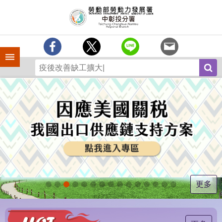
跳到主要內容區塊
訊
息
中
心
手機側欄
分
署
簡
介
業
務
專
區
為
民
服
更多
務
常