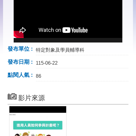
見
問
答
下
載
專
區
發布單位
特定對象及學員輔導科
發布日期
網
回
115-06-22
站
首
導
頁
點閱人氣
86
覽
English
民
影片來源
意
信
箱
常
雙
見
語
問
詞