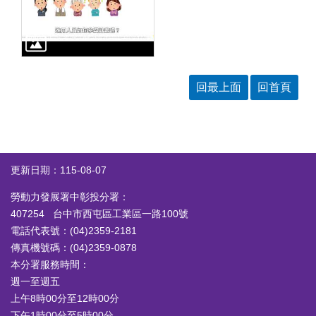
答
彙
RSS
隱
政
私
府
回最上面
回首頁
權
網
及
站
安
資
全
料
政
開
策
放
更新日期：115-08-07
宣
告
勞動力發展署中彰投分署：
聯
407254 台中市西屯區工業區一路100號
絡
電話代表號：(04)2359-2181
資
傳真機號碼：(04)2359-0878
訊
本分署服務時間：
週一至週五
上午8時00分至12時00分
下午1時00分至5時00分