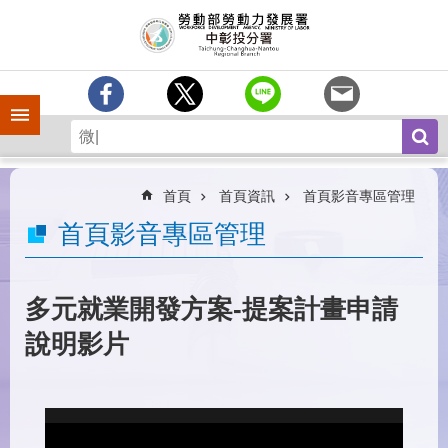
跳到主要內容區塊
訊
息
中
心
手機側欄
分
署
簡
介
首頁
首頁資訊
首頁影音專區管理
業
首頁影音專區管理
務
專
區
多元就業開發方案-提案計畫申請
為
說明影片
民
服
務
常