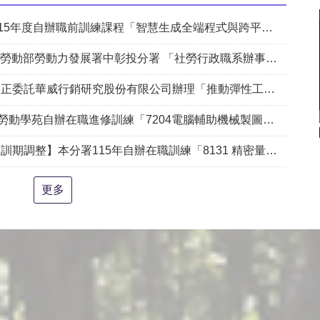
職前訓練課程「智慧生成全端程式與跨平台APP整合實務班第2期(臺中)」甄試錄取名單公告。
動部勞動力發展署中彰投分署 「社勞行政職系辦事員」職缺1名公開徵才
銷研究股份有限公司辦理「推動彈性工作對促進中高齡就業及職場適應之探討」問卷調查
204電腦輔助機械製圖進階班(SolidWorks)」、「7205 手機拍片短影音行銷班」甄試錄取名單公告(詳如附件)
練「8131 精密量測進階_三次元掃描量測CAD輔助編程&影像量測儀結合接觸式測頭實務班」延長招生、調整甄試日期及訓練期程公告。
更多