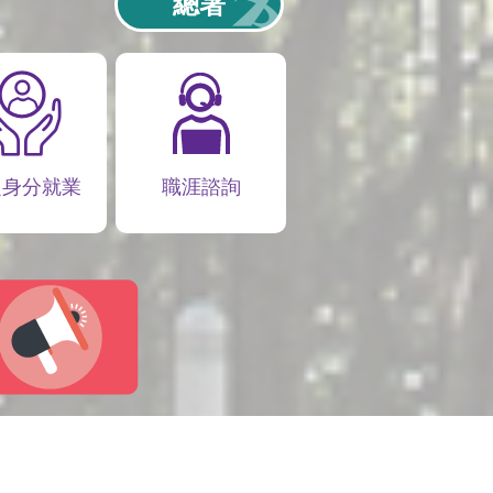
總署
定身分就業
職涯諮詢