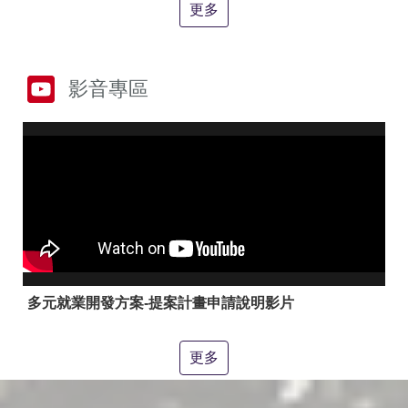
答
彙
更多
RSS
隱
政
影音專區
私
府
權
網
及
站
安
資
全
料
政
開
策
放
宣
告
聯
絡
多元就業開發方案-提案計畫申請說明影片
資
訊
更多