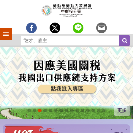
跳到主要內容區塊
訊
息
中
心
手機側欄
分
署
簡
介
業
務
專
區
為
民
服
更多
務
常