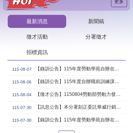
見
更多
問
答
最新消息
新聞稿
下
載
徵才活動
分署徵才
專
區
招標資訊
網
回
站
首
【錄訓公告】115年度勞動學苑自辦在職進修訓練「7206 國際貿易實務班」甄試錄取名單公告(詳如附件)
115-08-07
導
頁
覽
【錄訓公告】115年度自辦職前訓練課程「智慧生成全端程式與跨平台APP整合實務班第2期(臺中)」甄試錄取名單公告。
115-08-06
English
民
【徵才公告】1150804勞動部勞動力發展署中彰投分署 「社勞行政職系辦事員」職缺1名公開徵才
意
115-08-04
信
箱
【訊息公告】本分署刻正委託華威行銷研究股份有限公司辦理「推動彈性工作對促進中高齡就業及職場適應之探討」問卷調查
115-07-30
常
雙
【錄訓公告】115年度勞動學苑自辦在職進修訓練「7204電腦輔助機械製圖進階班(SolidWorks)」、「7205 手機拍片短影音行銷班」甄試錄取名單公告(詳如附件)
115-07-30
見
語
問
詞