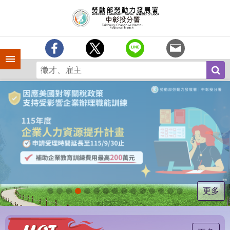
跳到主要內容區塊
訊
息
中
心
手機側欄
分
署
簡
介
業
務
專
區
為
民
服
更多
務
常