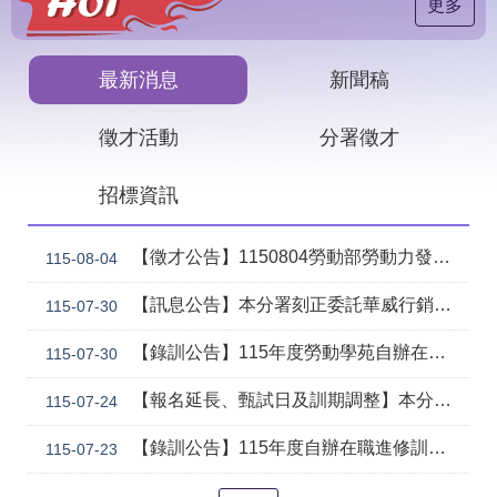
見
更多
問
答
最新消息
新聞稿
下
載
徵才活動
分署徵才
專
區
招標資訊
網
回
站
首
【徵才公告】1150804勞動部勞動力發展署中彰投分署 「社勞行政職系辦事員」職缺1名公開徵才
115-08-04
導
頁
覽
【訊息公告】本分署刻正委託華威行銷研究股份有限公司辦理「推動彈性工作對促進中高齡就業及職場適應之探討」問卷調查
115-07-30
English
民
【錄訓公告】115年度勞動學苑自辦在職進修訓練「7204電腦輔助機械製圖進階班(SolidWorks)」、「7205 手機拍片短影音行銷班」甄試錄取名單公告(詳如附件)
意
115-07-30
信
箱
【報名延長、甄試日及訓期調整】本分署115年自辦在職訓練「8131 精密量測進階_三次元掃描量測CAD輔助編程&影像量測儀結合接觸式測頭實務班」延長招生、調整甄試日期及訓練期程公告。
115-07-24
常
雙
【錄訓公告】115年度自辦在職進修訓練 8124工業物聯網應用戰情室基礎班（含SMC EXW1無線模組IO-Link應用）基礎班、8129氣壓原理與實務應用班、8132初階品質管制分析B班、8133泥水砌磚技術B班、8134建築製圖應用-電腦繪圖B班 甄試錄取名單公告(詳如附件)。
115-07-23
見
語
問
詞