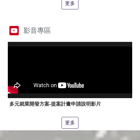
答
彙
更多
RSS
隱
政
影音專區
私
府
權
網
及
站
安
資
全
料
政
開
策
放
宣
告
聯
絡
多元就業開發方案-提案計畫申請說明影片
資
訊
更多