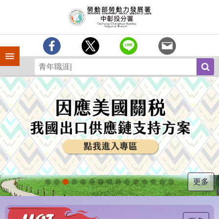
跳到主要內容區塊
訊
息
中
心
手機側欄
分
署
簡
介
業
務
專
區
為
民
服
更多
務
常