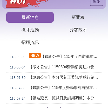
見
更多
問
答
最新消息
新聞稿
下
載
徵才活動
分署徵才
專
區
招標資訊
網
回
站
首
【錄訓公告】115年度自辦職前訓練課程「智慧生成全端程式與跨平台APP整合實務班第2期(臺中)」甄試錄取名單公告。
115-08-06
導
頁
覽
【徵才公告】1150804勞動部勞動力發展署中彰投分署 「社勞行政職系辦事員」職缺1名公開徵才
115-08-04
English
民
意
【訊息公告】本分署刻正委託華威行銷研究股份有限公司辦理「推動彈性工作對促進中高齡就業及職場適應之探討」問卷調查
115-07-30
信
箱
【錄訓公告】115年度勞動學苑自辦在職進修訓練「7204電腦輔助機械製圖進階班(SolidWorks)」、「7205 手機拍片短影音行銷班」甄試錄取名單公告(詳如附件)
115-07-30
常
雙
【報名延長、甄試日及訓期調整】本分署115年自辦在職訓練「8131 精密量測進階_三次元掃描量測CAD輔助編程&影像量測儀結合接觸式測頭實務班」延長招生、調整甄試日期及訓練期程公告。
115-07-24
見
語
問
詞