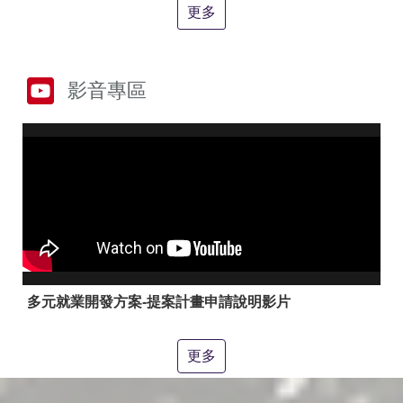
答
彙
更多
RSS
隱
政
影音專區
私
府
權
網
及
站
安
資
全
料
政
開
策
放
宣
告
聯
絡
多元就業開發方案-提案計畫申請說明影片
資
訊
更多