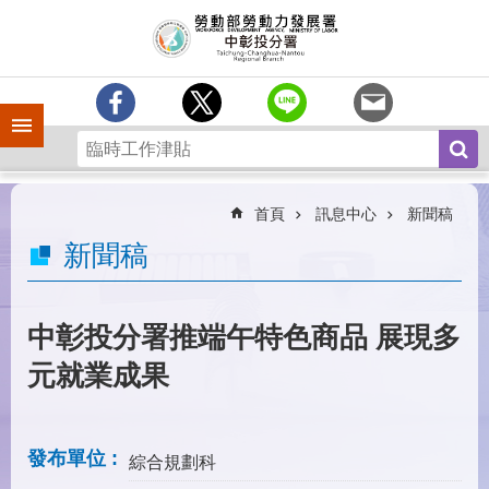
跳到主要內容區塊
訊
息
中
心
手機側欄
分
署
簡
介
首頁
訊息中心
新聞稿
業
新聞稿
務
專
區
中彰投分署推端午特色商品 展現多
為
元就業成果
民
服
務
發布單位
綜合規劃科
常