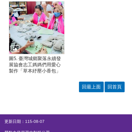
圖5. 臺灣城鄉聚落永續發
展協會志工媽媽們用愛心
製作「草本紓壓小香包」
回最上面
回首頁
更新日期：115-08-07