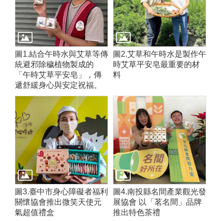
圖1.結合午時水與艾草等傳
圖2.艾草和午時水是製作午
統避邪除穢植物製成的
時艾草平安皂最重要的材
「午時艾草平安皂」，傳
料
遞舒緩身心與安定祝福。
圖3.臺中市身心障礙者福利
圖4.南投縣名間產業觀光發
關懷協會推出微笑天使元
展協會 以「茗名間」品牌
氣超值禮盒
推出特色茶禮