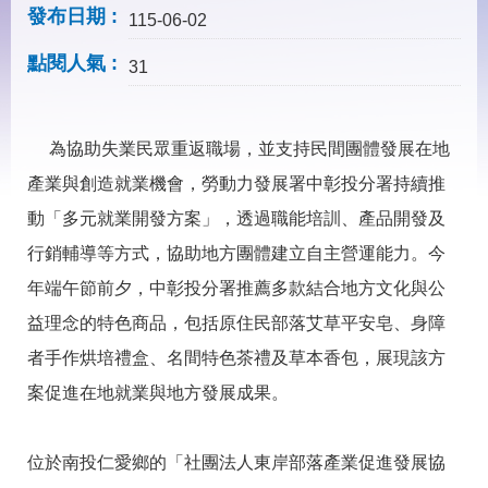
見
發布日期
115-06-02
問
答
點閱人氣
31
下
載
專
為協助失業民眾重返職場，並支持民間團體發展在地
區
產業與創造就業機會，勞動力發展署中彰投分署持續推
動「多元就業開發方案」，透過職能培訓、產品開發及
網
回
站
首
行銷輔導等方式，協助地方團體建立自主營運能力。今
導
頁
覽
年端午節前夕，中彰投分署推薦多款結合地方文化與公
益理念的特色商品，包括原住民部落艾草平安皂、身障
English
民
意
者手作烘培禮盒、名間特色茶禮及草本香包，展現該方
信
箱
案促進在地就業與地方發展成果。
常
雙
見
語
位於南投仁愛鄉的「社團法人東岸部落產業促進發展協
問
詞