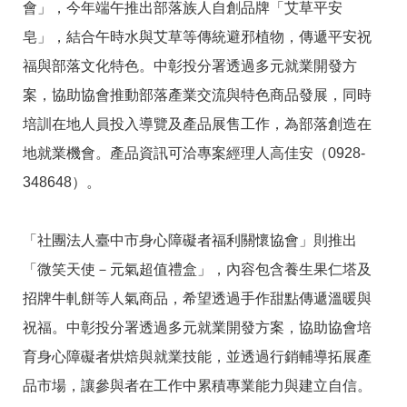
答
彙
會」，今年端午推出部落族人自創品牌「艾草平安
皂」，結合午時水與艾草等傳統避邪植物，傳遞平安祝
RSS
福與部落文化特色。中彰投分署透過多元就業開發方
隱
政
案，協助協會推動部落產業交流與特色商品發展，同時
私
府
權
網
培訓在地人員投入導覽及產品展售工作，為部落創造在
及
站
安
資
地就業機會。產品資訊可洽專案經理人高佳安（0928-
全
料
348648）。
政
開
策
放
宣
告
「社團法人臺中市身心障礙者福利關懷協會」則推出
「微笑天使－元氣超值禮盒」，內容包含養生果仁塔及
聯
絡
招牌牛軋餅等人氣商品，希望透過手作甜點傳遞溫暖與
資
訊
祝福。中彰投分署透過多元就業開發方案，協助協會培
育身心障礙者烘焙與就業技能，並透過行銷輔導拓展產
品市場，讓參與者在工作中累積專業能力與建立自信。