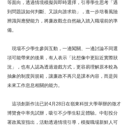
答
彙
等面向，透過情境模擬與即時選擇，引導學生思考「遇
到問題該如何判斷、又該向誰求助」，進一步培養風險
RSS
辨識與應變能力，將廉政觀念自然融入踏入職場前的準
隱
政
備。
私
府
權
網
及
站
安
資
現場不少學生參與互動，一邊闖關、一邊討論不同選
全
料
項可能帶來的後果，有人表示「比想像中更貼近實際狀
政
開
策
放
況」，也有人認為透過遊戲方式，更容易理解原本較為
宣
告
抽象的制度與規範，讓廉政不再只是課本內容，而是與
未來工作息息相關的能力。
聯
絡
資
訊
這項創新作法已於4月28日在嶺東科技大學舉辦的徵才
博覽會中率先試辦，吸引不少學生駐足體驗。中彰投分
署政風室指出，活動透過情境引導，模擬職場新鮮人可