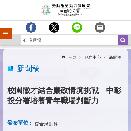
跳到主要內容區塊
訊
息
中
心
手機側欄
分
署
簡
介
首頁
訊息中心
新聞稿
業
新聞稿
務
專
區
校園徵才結合廉政情境挑戰 中彰
為
投分署培養青年職場判斷力
民
服
務
發布單位
綜合規劃科
常