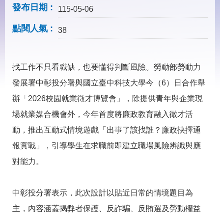
見
發布日期
115-05-06
問
答
點閱人氣
38
下
載
專
找工作不只看職缺，也要懂得判斷風險。勞動部勞動力
區
發展署中彰投分署與國立臺中科技大學今（6）日合作舉
辦「2026校園就業徵才博覽會」，除提供青年與企業現
網
回
站
首
場就業媒合機會外，今年首度將廉政教育融入徵才活
導
頁
覽
動，推出互動式情境遊戲「出事了該找誰？廉政抉擇通
報實戰」，引導學生在求職前即建立職場風險辨識與應
English
民
意
對能力。
信
箱
中彰投分署表示，此次設計以貼近日常的情境題目為
常
雙
見
語
主，內容涵蓋揭弊者保護、反詐騙、反賄選及勞動權益
問
詞