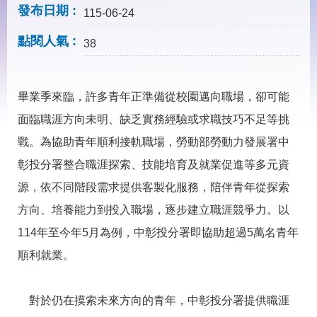
見
發布日期
115-06-24
問
答
點閱人氣
38
下
載
專
畢業季來臨，許多青年正準備從校園邁向職場，卻可能
區
面臨職涯方向未明、缺乏實務經驗或求職技巧不足等挑
戰。為協助青年順利接軌職場，勞動部勞動力發展署中
網
回
站
首
彰投分署整合職涯探索、技能培育及就業促進等多元資
導
頁
覽
源，依不同階段需求提供客製化服務，陪伴青年從探索
方向、培養能力到投入職場，逐步建立職涯競爭力。以
English
民
意
114年至今年5月為例，中彰投分署即協助超過5萬名青年
信
箱
順利就業。
常
雙
見
語
對於仍在摸索未來方向的青年，中彰投分署提供職涯
問
詞