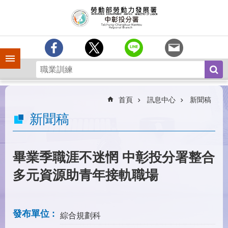
跳到主要內容區塊
訊
息
中
心
手機側欄
分
署
簡
介
首頁
訊息中心
新聞稿
業
新聞稿
務
專
區
畢業季職涯不迷惘 中彰投分署整合
為
多元資源助青年接軌職場
民
服
務
發布單位
綜合規劃科
常