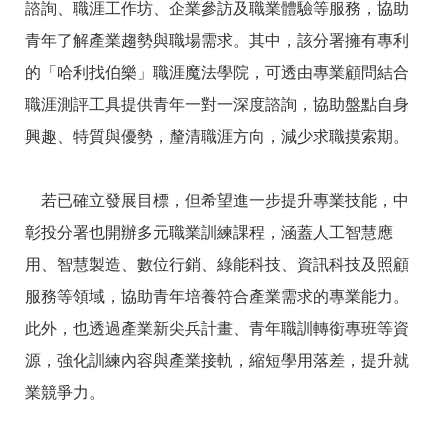
答
彙
諮詢、職涯工作坊、企業參訪及職業體驗等服務，協助
青年了解產業趨勢與職場需求。其中，該分署擁有專利
RSS
的「哈利找伯樂」職涯魔法學院，可透由專業顧問結合
隱
政
職涯測評工具提供青年一對一深度諮詢，協助盤點自身
私
府
權
網
興趣、特質與優勢，釐清職涯方向，減少求職摸索期。
及
站
安
資
全
料
若已確立發展目標，但希望進一步提升專業技能，中
政
開
策
放
彰投分署也開辦多元職業訓練課程，涵蓋人工智慧應
宣
告
用、智慧製造、數位行銷、綠能科技、資訊科技及照顧
服務等領域，協助青年培養符合產業需求的專業能力。
聯
絡
此外，也透過產業新尖兵計畫、青年職訓轉銜專班等資
資
訊
源，強化訓練內容與產業接軌，縮短學用落差，提升就
業競爭力。