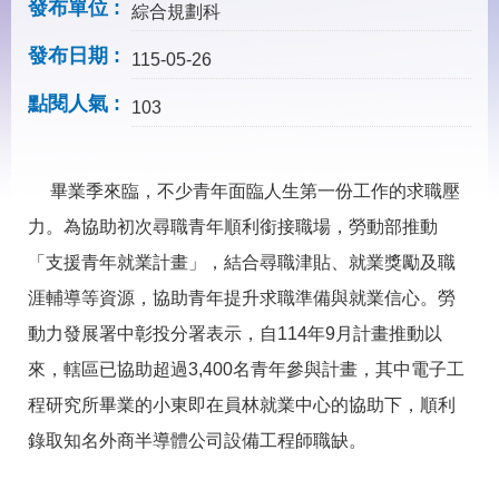
見
發布單位
綜合規劃科
問
答
發布日期
115-05-26
下
點閱人氣
103
載
專
區
畢業季來臨，不少青年面臨人生第一份工作的求職壓
力。為協助初次尋職青年順利銜接職場，勞動部推動
網
回
站
首
「支援青年就業計畫」，結合尋職津貼、就業獎勵及職
導
頁
覽
涯輔導等資源，協助青年提升求職準備與就業信心。勞
動力發展署中彰投分署表示，自114年9月計畫推動以
English
民
意
來，轄區已協助超過3,400名青年參與計畫，其中電子工
信
箱
程研究所畢業的小東即在員林就業中心的協助下，順利
錄取知名外商半導體公司設備工程師職缺。
常
雙
見
語
問
詞