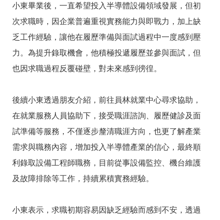
答
彙
小東畢業後，一直希望投入半導體設備領域發展，但初
次求職時，因企業普遍重視實務能力與即戰力，加上缺
RSS
乏工作經驗，讓他在履歷準備與面試過程中一度感到壓
隱
政
力。為提升錄取機會，他積極投遞履歷並參與面試，但
私
府
權
網
也因求職過程反覆碰壁，對未來感到徬徨。
及
站
安
資
全
料
後續小東透過朋友介紹，前往員林就業中心尋求協助，
政
開
策
放
在就業服務人員協助下，接受職涯諮詢、履歷健診及面
宣
告
試準備等服務，不僅逐步釐清職涯方向，也更了解產業
需求與職務內容，增加投入半導體產業的信心，最終順
聯
絡
利錄取設備工程師職務，目前從事設備監控、機台維護
資
訊
及故障排除等工作，持續累積實務經驗。
小東表示，求職初期容易因缺乏經驗而感到不安，透過