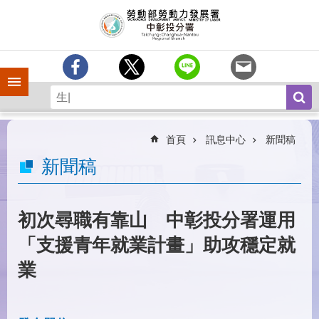
跳到主要內容區塊
訊
息
中
心
手機側欄
分
署
簡
介
首頁
訊息中心
新聞稿
業
新聞稿
務
專
區
初次尋職有靠山 中彰投分署運用
為
「支援青年就業計畫」助攻穩定就
民
服
業
務
常