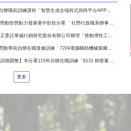
課程「智慧生成全端程式與跨平台APP整合實務班第2期(臺中)」甄試錄取名單公告。
動部勞動力發展署中彰投分署 「社勞行政職系辦事員」職缺1名公開徵才
銷研究股份有限公司辦理「推動彈性工作對促進中高齡就業及職場適應之探討」問卷調查
204電腦輔助機械製圖進階班(SolidWorks)」、「7205 手機拍片短影音行銷班」甄試錄取名單公告(詳如附件)
練「8131 精密量測進階_三次元掃描量測CAD輔助編程&影像量測儀結合接觸式測頭實務班」延長招生、調整甄試日期及訓練期程公告。
更多