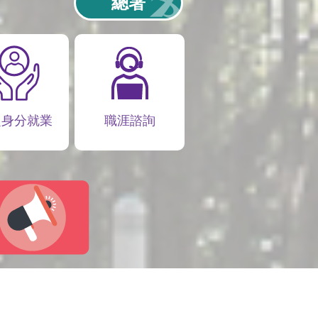
總署
定身分就業
職涯諮詢