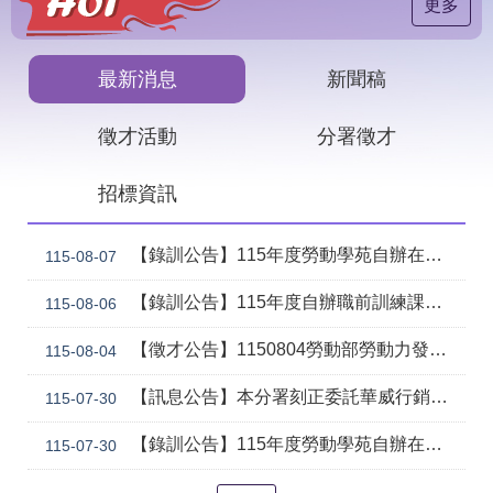
見
更多
問
答
最新消息
新聞稿
下
載
徵才活動
分署徵才
專
區
招標資訊
網
回
站
首
【錄訓公告】115年度勞動學苑自辦在職進修訓練「7206 國際貿易實務班」甄試錄取名單公告(詳如附件)
115-08-07
導
頁
覽
【錄訓公告】115年度自辦職前訓練課程「智慧生成全端程式與跨平台APP整合實務班第2期(臺中)」甄試錄取名單公告。
115-08-06
English
民
【徵才公告】1150804勞動部勞動力發展署中彰投分署 「社勞行政職系辦事員」職缺1名公開徵才
意
115-08-04
信
箱
【訊息公告】本分署刻正委託華威行銷研究股份有限公司辦理「推動彈性工作對促進中高齡就業及職場適應之探討」問卷調查
115-07-30
常
雙
【錄訓公告】115年度勞動學苑自辦在職進修訓練「7204電腦輔助機械製圖進階班(SolidWorks)」、「7205 手機拍片短影音行銷班」甄試錄取名單公告(詳如附件)
115-07-30
見
語
問
詞