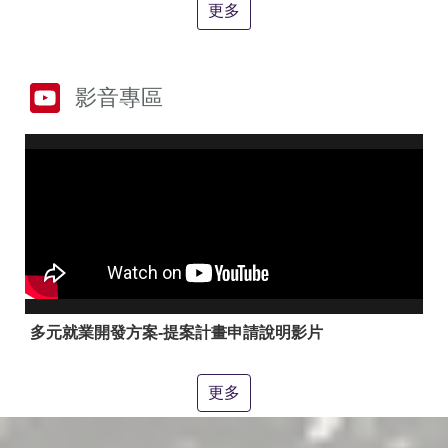
答
彙
更多
RSS
隱
政
影音專區
私
府
權
網
及
站
安
資
全
料
政
開
策
放
宣
告
聯
絡
多元就業開發方案-提案計畫申請說明影片
資
訊
更多