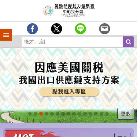
跳到主要內容區塊
訊
息
中
心
手機側欄
分
署
簡
介
業
務
專
區
為
民
服
更多
務
常