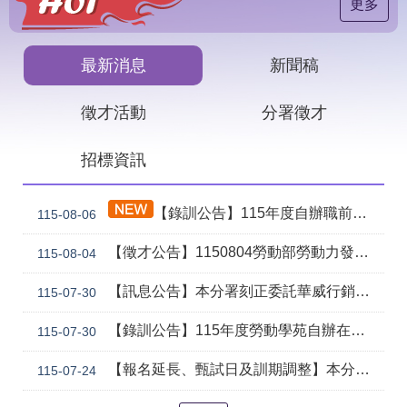
見
更多
問
答
最新消息
新聞稿
下
載
徵才活動
分署徵才
專
區
招標資訊
網
回
站
首
【錄訓公告】115年度自辦職前訓練課程「智慧生成全端程式與跨平台APP整合實務班第2期(臺中)」甄試錄取名單公告。
115-08-06
導
頁
覽
【徵才公告】1150804勞動部勞動力發展署中彰投分署 「社勞行政職系辦事員」職缺1名公開徵才
115-08-04
English
民
意
【訊息公告】本分署刻正委託華威行銷研究股份有限公司辦理「推動彈性工作對促進中高齡就業及職場適應之探討」問卷調查
115-07-30
信
箱
【錄訓公告】115年度勞動學苑自辦在職進修訓練「7204電腦輔助機械製圖進階班(SolidWorks)」、「7205 手機拍片短影音行銷班」甄試錄取名單公告(詳如附件)
115-07-30
常
雙
【報名延長、甄試日及訓期調整】本分署115年自辦在職訓練「8131 精密量測進階_三次元掃描量測CAD輔助編程&影像量測儀結合接觸式測頭實務班」延長招生、調整甄試日期及訓練期程公告。
115-07-24
見
語
問
詞