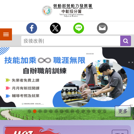
跳到主要內容區塊
訊
息
中
心
手機側欄
分
署
簡
介
業
務
專
區
為
民
服
更多
務
常