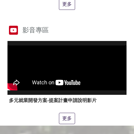
答
彙
更多
RSS
隱
政
影音專區
私
府
權
網
及
站
安
資
全
料
政
開
策
放
宣
告
聯
絡
多元就業開發方案-提案計畫申請說明影片
資
訊
更多