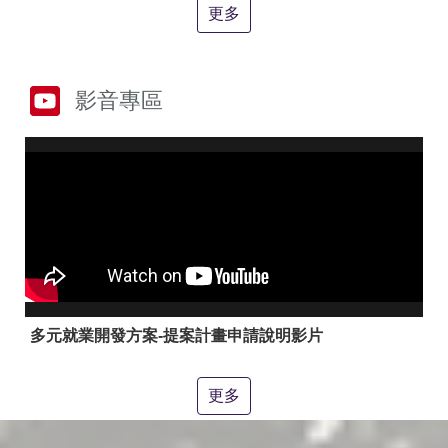
答
彙
更多
RSS
隱
政
影音專區
私
府
權
網
及
站
安
資
全
料
政
開
策
放
宣
告
聯
絡
多元就業開發方案-提案計畫申請說明影片
資
訊
更多