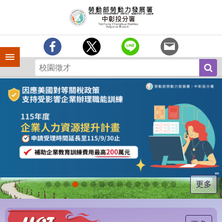
跳到主要內容區塊
訊
息
中
心
手機側欄
分
署
簡
介
業
務
專
區
為
民
服
更多
務
常