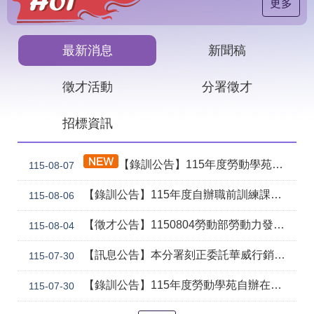
見
更多
問
答
最新消息
新聞稿
下
載
徵才活動
分署徵才
專
區
招標資訊
網
回
站
首
【錄訓公告】115年度勞動學苑自辦在職進修訓練「7206 國際貿易實務班」甄試錄取名單公告(詳如附件)
115-08-07
導
頁
覽
【錄訓公告】115年度自辦職前訓練課程「智慧生成全端程式與跨平台APP整合實務班第2期(臺中)」甄試錄取名單公告。
115-08-06
English
民
意
【徵才公告】1150804勞動部勞動力發展署中彰投分署 「社勞行政職系辦事員」職缺1名公開徵才
115-08-04
信
箱
【訊息公告】本分署刻正委託華威行銷研究股份有限公司辦理「推動彈性工作對促進中高齡就業及職場適應之探討」問卷調查
115-07-30
常
雙
【錄訓公告】115年度勞動學苑自辦在職進修訓練「7204電腦輔助機械製圖進階班(SolidWorks)」、「7205 手機拍片短影音行銷班」甄試錄取名單公告(詳如附件)
115-07-30
見
語
問
詞