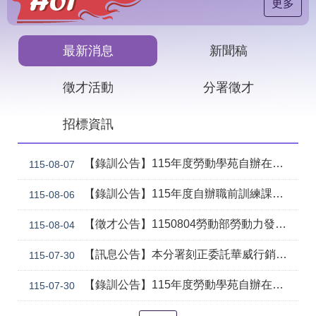
見
更多
問
答
最新消息
新聞稿
下
載
徵才活動
分署徵才
專
區
招標資訊
網
回
站
首
【錄訓公告】115年度勞動學苑自辦在職進修訓練「7206 國際貿易實務班」甄試錄取名單公告(詳如附件)
115-08-07
導
頁
覽
【錄訓公告】115年度自辦職前訓練課程「智慧生成全端程式與跨平台APP整合實務班第2期(臺中)」甄試錄取名單公告。
115-08-06
English
民
【徵才公告】1150804勞動部勞動力發展署中彰投分署 「社勞行政職系辦事員」職缺1名公開徵才
意
115-08-04
信
箱
【訊息公告】本分署刻正委託華威行銷研究股份有限公司辦理「推動彈性工作對促進中高齡就業及職場適應之探討」問卷調查
115-07-30
常
雙
【錄訓公告】115年度勞動學苑自辦在職進修訓練「7204電腦輔助機械製圖進階班(SolidWorks)」、「7205 手機拍片短影音行銷班」甄試錄取名單公告(詳如附件)
115-07-30
見
語
問
詞