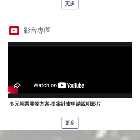
答
彙
更多
RSS
隱
政
影音專區
私
府
權
網
及
站
安
資
全
料
政
開
策
放
宣
告
聯
絡
多元就業開發方案-提案計畫申請說明影片
資
訊
更多