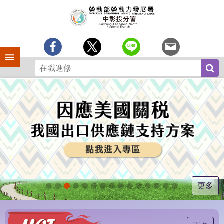
跳到主要內容區塊
訊
息
中
心
手機側欄
分
署
簡
介
業
務
專
區
為
民
服
更多
務
常