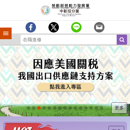
跳到主要內容區塊
訊
息
中
心
手機側欄
分
署
簡
介
業
務
專
區
為
民
服
更多
務
常