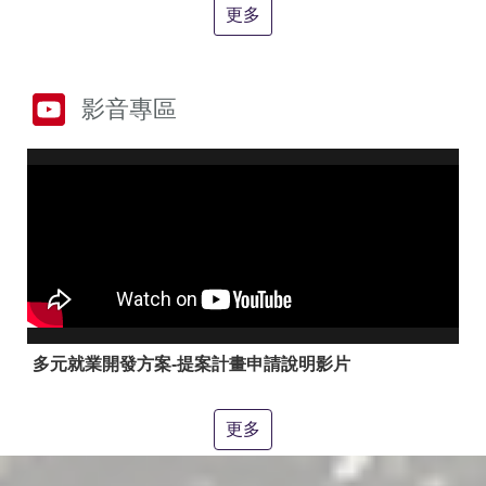
答
彙
更多
RSS
隱
政
影音專區
私
府
權
網
及
站
安
資
全
料
政
開
策
放
宣
告
聯
絡
多元就業開發方案-提案計畫申請說明影片
資
訊
更多