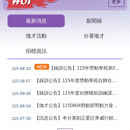
見
更多
問
答
最新消息
新聞稿
下
載
徵才活動
分署徵才
專
區
招標資訊
網
回
站
首
【錄訓公告】115年勞動學苑第03期職前訓練「智慧電商與行銷應用班」甄試正取名單公告
115-08-10
導
頁
覽
【錄訓公告】115年度勞動學苑自辦在職進修訓練「7206 國際貿易實務班」甄試錄取名單公告(詳如附件)
115-08-07
English
民
意
【錄訓公告】115年度自辦職前訓練課程「智慧生成全端程式與跨平台APP整合實務班第2期(臺中)」甄試錄取名單公告。
115-08-06
信
箱
【徵才公告】1150804勞動部勞動力發展署中彰投分署 「社勞行政職系辦事員」職缺1名公開徵才
115-08-04
常
雙
【訊息公告】本分署刻正委託華威行銷研究股份有限公司辦理「推動彈性工作對促進中高齡就業及職場適應之探討」問卷調查
115-07-30
見
語
問
詞