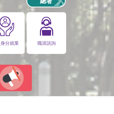
總署
定身分就業
職涯諮詢