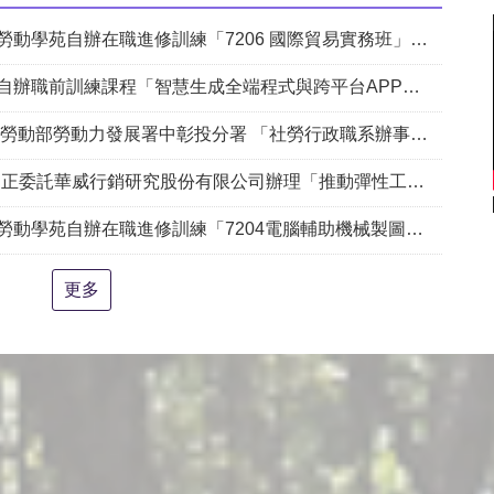
自辦在職進修訓練「7206 國際貿易實務班」甄試錄取名單公告(詳如附件)
課程「智慧生成全端程式與跨平台APP整合實務班第2期(臺中)」甄試錄取名單公告。
動部勞動力發展署中彰投分署 「社勞行政職系辦事員」職缺1名公開徵才
銷研究股份有限公司辦理「推動彈性工作對促進中高齡就業及職場適應之探討」問卷調查
204電腦輔助機械製圖進階班(SolidWorks)」、「7205 手機拍片短影音行銷班」甄試錄取名單公告(詳如附件)
更多