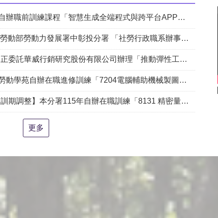
課程「智慧生成全端程式與跨平台APP整合實務班第2期(臺中)」甄試錄取名單公告。
動部勞動力發展署中彰投分署 「社勞行政職系辦事員」職缺1名公開徵才
銷研究股份有限公司辦理「推動彈性工作對促進中高齡就業及職場適應之探討」問卷調查
204電腦輔助機械製圖進階班(SolidWorks)」、「7205 手機拍片短影音行銷班」甄試錄取名單公告(詳如附件)
練「8131 精密量測進階_三次元掃描量測CAD輔助編程&影像量測儀結合接觸式測頭實務班」延長招生、調整甄試日期及訓練期程公告。
更多