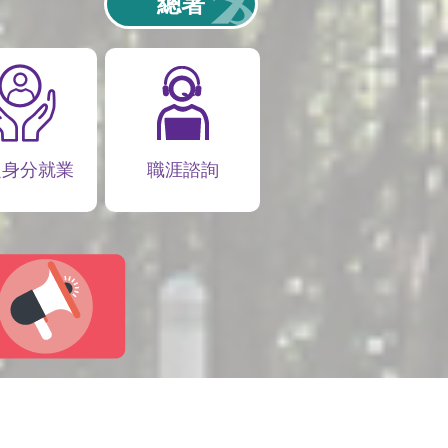
總署
定身分就業
職涯諮詢