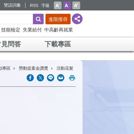
雙語詞彙
RSS
字級
進階搜尋
技能檢定
失業給付
中高齡再就業
常見問答
下載專區
動專區
勞動提案金讚獎
活動花絮