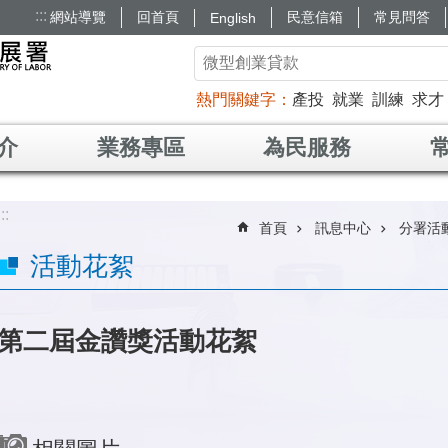
:::
網站導覽
回首頁
民意信箱
常見問答
English
熱門關鍵字
產投
就業
訓練
求才
介
業務專區
為民服務
:::
首頁
訊息中心
分署活
活動花絮
第二屆金讚獎活動花絮