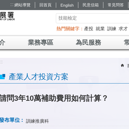
:::
網站導覽
回首頁
民意信箱
常見問答
English
熱門關鍵字
產投
就業
訓練
求才
介
業務專區
為民服務
:::
產業人才投資方案
請問3年10萬補助費用如何計算？
發布單位
訓練推廣科