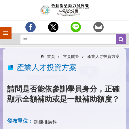
跳到主要內容區塊
訊
息
中
心
手機側欄
分
署
簡
介
首頁
常見問答
產業人才投資方案
業
產業人才投資方案
務
專
區
請問是否能依參訓學員身分，正確
為
顯示全額補助或是一般補助額度？
民
服
務
發布單位
訓練推廣科
常