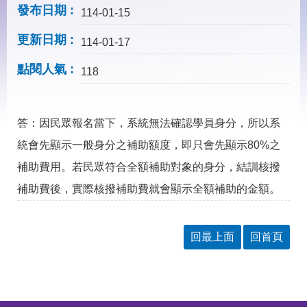
見
發布日期
114-01-15
問
答
更新日期
114-01-17
下
點閱人氣
載
118
專
區
答：因民眾報名當下，系統無法確認學員身分，所以系
網
回
統會先顯示一般身分之補助額度，即只會先顯示80%之
站
首
導
頁
補助費用。若民眾符合全額補助對象的身分，結訓核撥
覽
補助費後，實際核撥補助費就會顯示全額補助的金額。
English
民
意
信
回最上面
回首頁
箱
常
雙
見
語
問
詞