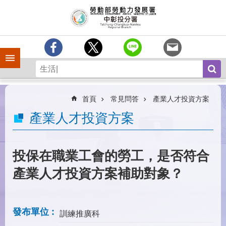
跳到主要內容區塊
訊
息
中
心
手機側欄
分
署
簡
介
首頁
常見問答
產業人才投資方案
業
產業人才投資方案
務
專
區
投保在職業工會的勞工，是否符合
為
產業人才投資方案補助對象？
民
服
務
發布單位
訓練推廣科
常