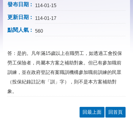
見
發布日期
114-01-15
問
答
更新日期
114-01-17
下
點閱人氣
載
560
專
區
答：是的。凡年滿15歲以上在職勞工，如透過工會投保
網
回
勞工保險者，尚屬本方案之補助對象。但已有參加職前
站
首
導
頁
訓練，並在政府登記有案職訓機構參加職前訓練的民眾
覽
（投保紀錄註記有「訓」字），則不是本方案補助對
English
民
象。
意
信
箱
回最上面
回首頁
常
雙
見
語
問
詞