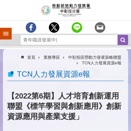
跳到主要內容區塊
訊
息
中
心
手機側欄
分
署
簡
介
首頁
業務專區
中彰投區勞動力發展策略聯盟
TCN人力發展資源e報
業
TCN人力發展資源e報
務
專
區
【2022第6期】人才培育創新運用
為
民
聯盟《標竿學習與創新應用》創新
服
務
資源應用與產業支援」
常