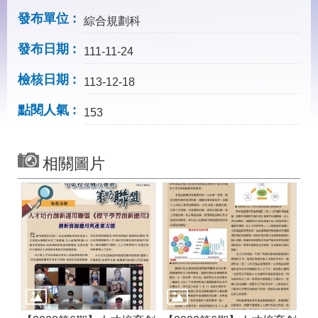
見
問
發布單位
綜合規劃科
答
發布日期
111-11-24
下
載
檢核日期
113-12-18
專
區
點閱人氣
153
網
回
站
首
相關圖片
導
頁
覽
English
民
意
信
箱
常
雙
見
語
問
詞