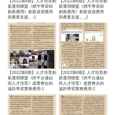
【2022第6期】人才培育創
【2022第6期】人才培育創
答
彙
新運用聯盟《標竿學習與
新運用聯盟《標竿學習與
RSS
創新應用》創新資源應用
創新應用》創新資源應用
與產業支援」-1
與產業支援」_2
隱
政
私
府
權
網
及
站
安
資
全
料
政
開
策
放
宣
告
【2022第6期】人才培育創
【2022第6期】人才培育創
聯
新運用聯盟《跨平台連結
新運用聯盟《跨平台連結
絡
與人才培育》虛實整合的
與人才培育》虛實整合的
資
遠距學習實務應用-1
遠距學習實務應用-2
訊