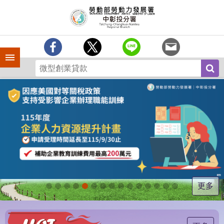
跳到主要內容區塊
訊
息
中
心
手機側欄
分
署
簡
介
業
務
專
區
為
民
服
更多
務
常