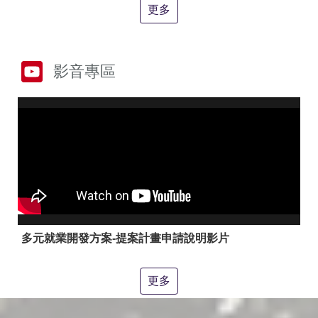
答
彙
更多
RSS
隱
政
影音專區
私
府
權
網
及
站
安
資
全
料
政
開
策
放
宣
告
聯
絡
多元就業開發方案-提案計畫申請說明影片
資
訊
更多