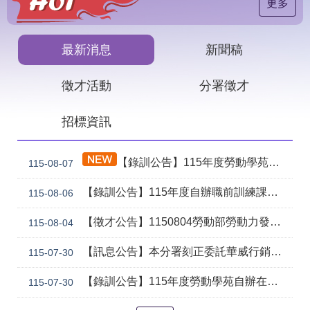
見
更多
問
答
最新消息
新聞稿
下
載
徵才活動
分署徵才
專
區
招標資訊
網
回
站
首
【錄訓公告】115年度勞動學苑自辦在職進修訓練「7206 國際貿易實務班」甄試錄取名單公告(詳如附件)
115-08-07
導
頁
覽
【錄訓公告】115年度自辦職前訓練課程「智慧生成全端程式與跨平台APP整合實務班第2期(臺中)」甄試錄取名單公告。
115-08-06
English
民
意
【徵才公告】1150804勞動部勞動力發展署中彰投分署 「社勞行政職系辦事員」職缺1名公開徵才
115-08-04
信
箱
【訊息公告】本分署刻正委託華威行銷研究股份有限公司辦理「推動彈性工作對促進中高齡就業及職場適應之探討」問卷調查
115-07-30
常
雙
【錄訓公告】115年度勞動學苑自辦在職進修訓練「7204電腦輔助機械製圖進階班(SolidWorks)」、「7205 手機拍片短影音行銷班」甄試錄取名單公告(詳如附件)
115-07-30
見
語
問
詞